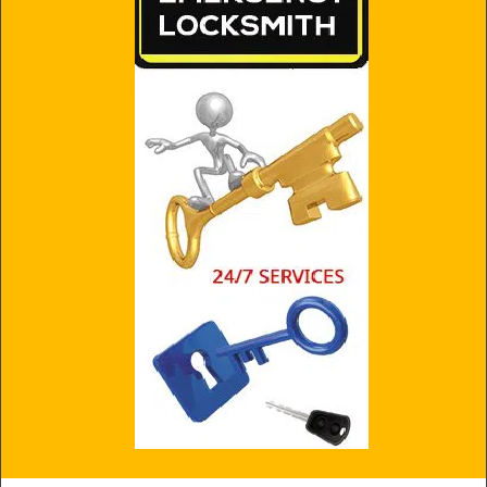
i
g
a
t
i
o
n